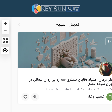
نمایش
1
نتیجه
باز
کز درمان اعتیاد آقایان بستری سم زدایی روان درمانی در
ران سرخه حصار
ترین مرکز درمان اعتیاد در تهران سرخه حصار
کسب و کار
Tehran
09924839873