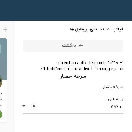
فیلتر
دسته بندی پروفایل ها
بازگشت
'+currenttax.activeterm.color"="" v-
html="currentTax.activeTerm.single_icon">
سرخه حصار
سرخه حصار
مر
بر اساس
ته
به
رندوم