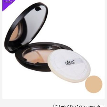
تخفیف!
آرایش صورت پنکیک بکا شماره C421