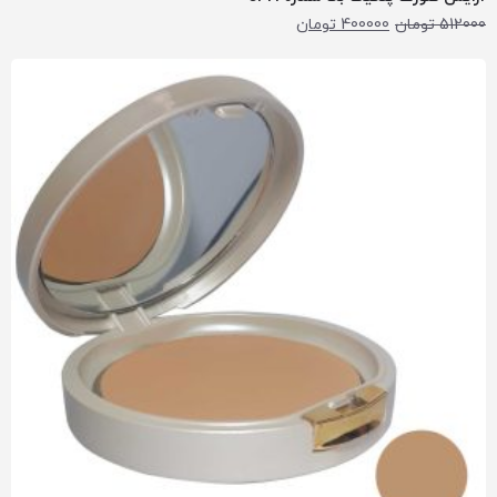
512000
تومان
400000
تومان