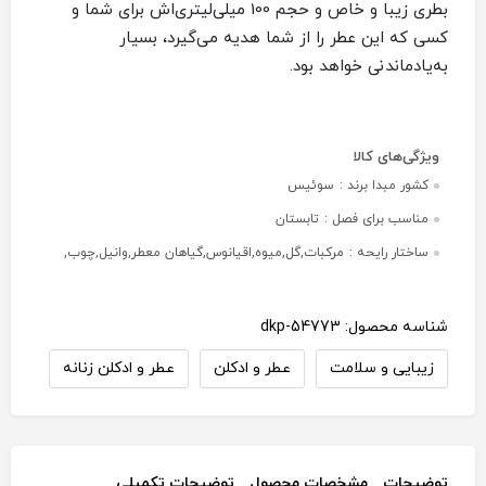
بطری زیبا و خاص و حجم 100 میلی‌لیتری‌اش برای شما و
کسی که این عطر را از شما هدیه می‌گیرد، بسیار
به‌یادماندنی خواهد بود.
کشور مبدا برند :
سوئیس
مناسب برای فصل :
تابستان
ساختار رایحه :
مرکبات,گل,میوه,اقیانوس,گیاهان معطر,وانیل,چوب,
شناسه محصول:
dkp-54773
زیبایی و سلامت
عطر و ادکلن
عطر و ادکلن زنانه
توضیحات
مشخصات محصول
توضیحات تکمیلی