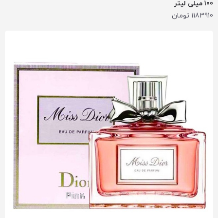
100 میلی لیتر
1183910
تومان