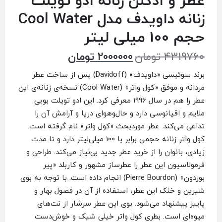
عطر و ادکلن زنانه ادو تویلت
زنانه داویدف مدل Cool Water
حجم 100 میلی لیتر
4319760
تومان
2000000
تومان
برند سوئیسی «داویدف» (Davidoff) پس از ساخت عطر
مردانه و موفق «کول واتر» (Cool Water) نسخه‌ی زنانه‌ی این
عطر را هم در سال 1996 معرفی کرد. این ادو تویلت بویی
ملایم و اقیانوسی دارد و حال‌وهوای دریا و آرامش آن را
تداعی می‌کند. عطر موردبحث «کول واتر» نام گرفته است.
کول واتر زنانه حجمی برابر با 100 میلی‌لیتر دارد و تا مدت
زیادی، بانوان را از خرید عطر جدید بی‌نیاز می‌کند. طراحی و
فرمولاسیون این عطر را عطرساز مشهور و کاربلد «پیر
بوردون» (Pierre Bourdon) انجام داده است. با توجه به بوی
شیرین و خنک این عطر، استفاده از آن در فصول بهار و
پاییز پیشنهاد می‌شود. بوی این عطر سرشار از نت‌های
میوه‌ای است. بطری کول واتر خیلی شیک و خوش‌دست