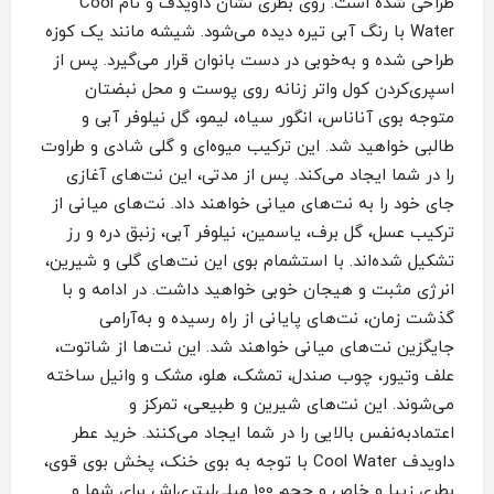
طراحی شده است. روی بطری نشان داویدف و نام Cool
Water با رنگ آبی تیره دیده می‌شود. شیشه مانند یک کوزه
طراحی شده و به‌خوبی در دست بانوان قرار می‌گیرد. پس از
اسپری‌کردن کول واتر زنانه روی پوست و محل نبضتان
متوجه بوی آناناس، انگور سیاه، لیمو، گل نیلوفر آبی و
طالبی خواهید شد. این ترکیب میوه‌ای و گلی شادی و طراوت
را در شما ایجاد می‌کند. پس از مدتی، این نت‌های آغازی
جای خود را به نت‌های میانی خواهند داد. نت‌های میانی از
ترکیب عسل، گل برف، یاسمین، نیلوفر آبی، زنبق دره و رز
تشکیل شده‌اند. با استشمام بوی این نت‌های گلی و شیرین،
انرژی مثبت و هیجان خوبی خواهید داشت. در ادامه و با
گذشت زمان، نت‌های پایانی از راه رسیده و به‌آرامی
جایگزین نت‌های میانی خواهند شد. این نت‌ها از شاتوت،
علف وتیور، چوب صندل، تمشک، هلو، مشک و وانیل ساخته
می‌شوند. این نت‌های شیرین و طبیعی، تمرکز و
اعتمادبه‌نفس بالایی را در شما ایجاد می‌کنند. خرید عطر
داویدف Cool Water با توجه به بوی خنک، پخش بوی قوی،
بطری زیبا و خاص و حجم 100 میلی‌لیتری‌اش برای شما و