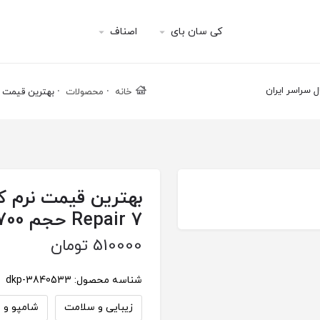
کی سان بای
اصناف
خانه
محصولات
بهترین قیمت نرم کننده مو ترزمی 
Repair 7 حجم 700 میلی لیتر ارسال سراسر ایران
510000
تومان
شناسه محصول:
dkp-3840533
زیبایی و سلامت
شامپو و م