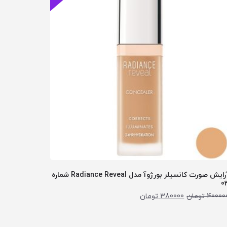
آرایش صورت کانسیلر بورژوآ مدل Radiance Reveal شماره
0
40000
تومان
380000
تومان