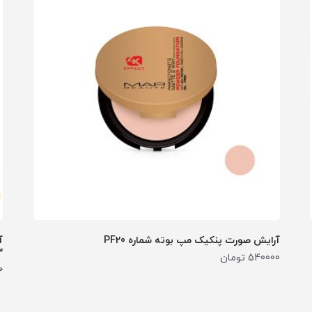
آرایش صورت پنکیک مپ بوته شماره PF20
3
540000
تومان
0