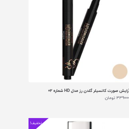
رایش صورت کانسیلر گلدن رز مدل HD شماره 02
33900
تومان
تخفیف!