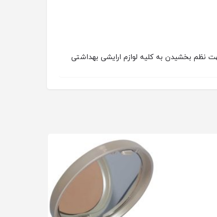
 9 ارتفاع 9 میباشد.جنس اکریلیک میباشد و جهت نظم بخشیدن به کلیه لوازم ارایشی بهداشتی