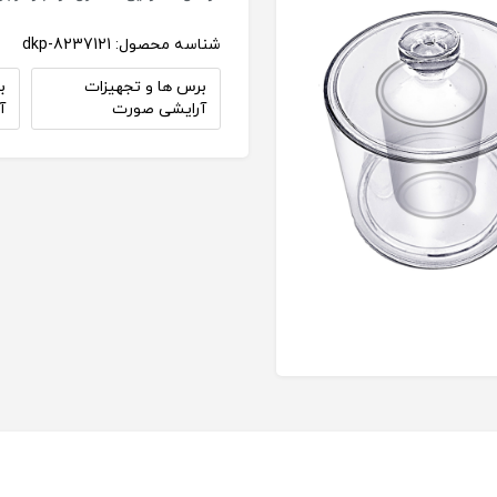
شناسه محصول:
dkp-8237121
برس ها و تجهیزات
ب
آرایشی صورت
آ