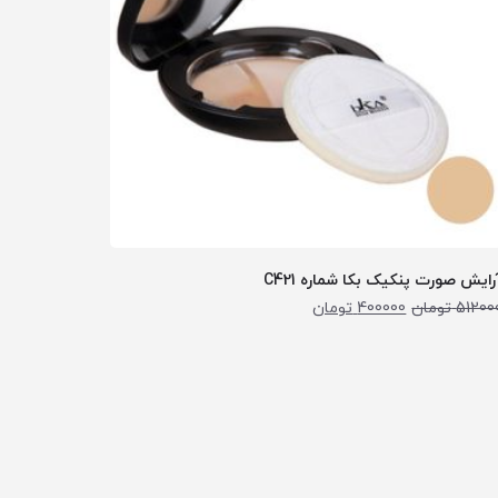
رایش صورت پنکیک بکا شماره C421
51200
تومان
400000
تومان