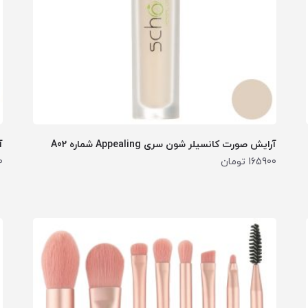
آرایش صورت کانسیلر شون سری Appealing شماره A02
آر
165900
تومان
0