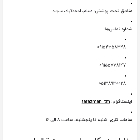
مناطق تحت پوشش:
معلم، احمدآباد، سجاد
شماره تماس‌ها:
09154358348
09155778147
05138930028
اینستاگرام:
tarazman_tm
ساعات کاری:
شنبه تا پنجشنبه، ساعت 8 الی 16