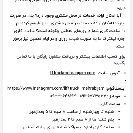
به مدارکی مانند کارت ملی، گواهینامه رانندگی و معرفی‌نامه نیاز
دارید.
آیا امکان ارائه خدمات در محل مشتری وجود دارد؟
بله، در صورت
نیاز، ما امکان ارائه خدمات در محل مشتری را نیز فراهم کرده‌ایم.
ساعت کاری شما در روزهای تعطیل چگونه است؟
ساعت کاری
اجاره لیفتراک ما به صورت شبانه روزی و در ایام تعطیل نیز برقرار
است.
برای کسب اطلاعات بیشتر و دریافت مشاوره رایگان با ما تماس
بگیرید:
آدرس سایت:
liftrackmehrabijam.com
اینستاگرام:
https://www.instagram.com/lifttruck_mehrabijam
موبایل:
09126773532 - 09332648194
ساعت کاری:
شنبه تا چهارشنبه از ساعت 8 صبح تا 5 بعدازظهر
پنج شنبه ها از 8 صبح تا 2 بعدازظهر
ساعت کاری اجاره لیفتراک: شبانه روزی و ایام تعطیل