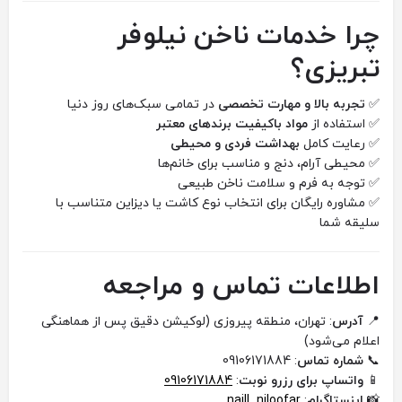
چرا خدمات ناخن نیلوفر
تبریزی؟
✅
تجربه بالا و مهارت تخصصی
در تمامی سبک‌های روز دنیا
✅ استفاده از
مواد باکیفیت برندهای معتبر
✅ رعایت کامل
بهداشت فردی و محیطی
✅ محیطی آرام، دنج و مناسب برای خانم‌ها
✅ توجه به فرم و سلامت ناخن طبیعی
✅ مشاوره رایگان برای انتخاب نوع کاشت یا دیزاین متناسب با
سلیقه شما
اطلاعات تماس و مراجعه
📍
آدرس
: تهران، منطقه پیروزی (لوکیشن دقیق پس از هماهنگی
اعلام می‌شود)
📞
شماره تماس
: 09106171884
📱
واتساپ برای رزرو نوبت
:
09106171884
📸
اینستاگرام
:
naill_niloofar