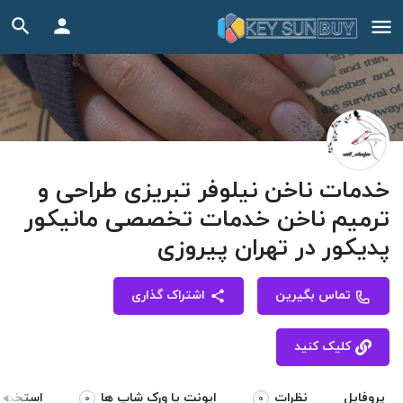
خدمات ‏ناخن ‏نیلوفر ‏تبریزی ‏طراحی ‏و
‏ترمیم ‏ناخن ‏خدمات ‏تخصصی ‏مانیکور
‏پدیکور ‏در ‏تهران ‏پیروزی
تماس بگیرین
اشتراک گذاری
کلیک کنید
پروفایل
نظرات
ایونت یا ورک شاپ ها
استخدام 
0
0