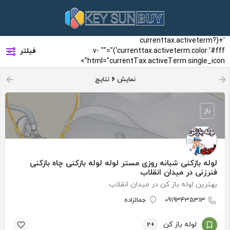
'+(currenttax.activeterm?
چاه
currenttax.activeterm.color:'#fff')"="" v-
فیلتر
باز
کن
html="currentTax.activeTerm.single_icon">
نمایش
6
نتایج
باز
لوله بازکنی شبانه روزی مستر لوله لوله بازکنی چاه بازکنی
فنرزنی در میدان انقلاب
بهترین لوله باز کن در میدان انقلاب
09193435313
جمالزاده
لوله باز کن
+2