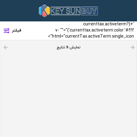
'+(currenttax.activeterm?
لیفت
currenttax.activeterm.color:'#fff')"="" v-
فیلتر
گردن
html="currentTax.activeTerm.single_icon">
نمایش
11
نتایج