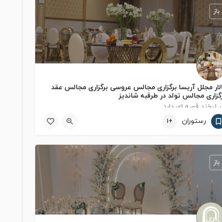
باز
لار مجلل آریسا برگزاری مجالس عروسی برگزاری مجالس عقد
گزاری مجالس تولد در طرقبه شاندیز
 لبخند قصه‌ ای دارد
رستوران
+1
Binalood
09120411307
باز