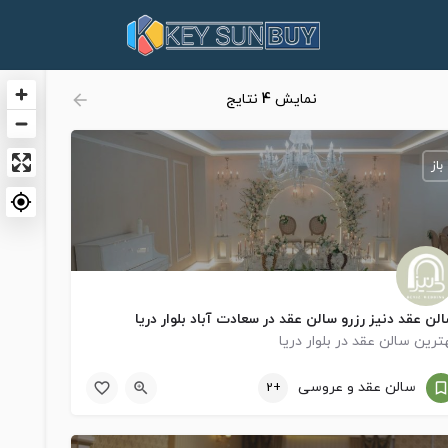
نمایش
4
نتایج
باز
لن ‏عقد ‏دنیز ‏رزرو ‏سالن ‏عقد ‏در ‏سعادت ‏آباد ‏بلوار ‏دریا
ترین سالن عقد در بلوار دریا
09120849164
دریا
سالن عقد و عروسی
+2