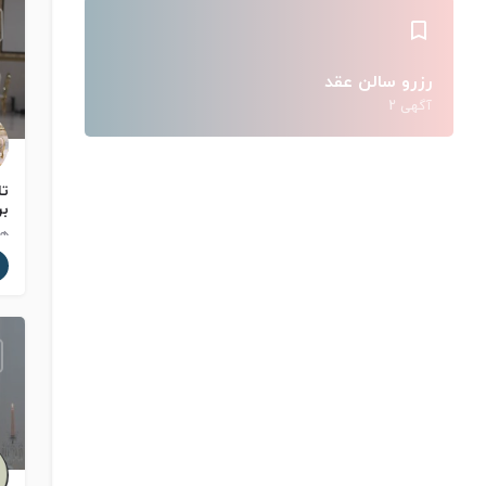
رزرو سالن عقد
آگهی 2
تا
بر
هر