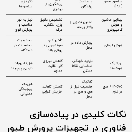
سنسور محور
و سلامت
نگهداری
پیشگیری از
(PLF)
پرندگان
سنسورها
بیماری
بینایی ماشین
تشخیص دقیق
نیاز به نور
تحلیل تصویر و
و هوش
وزن، لنگش،
مناسب و
رفتار پرنده
کامپیوتری
مرگ
پردازش قوی
تأخیر کم،
محدودیت
پردازش داده در
هوش لبه‌ای
صرفه‌جویی در
محاسبات در
محل
پهنای باند
دستگاه
بازدید خودکار،
کاهش نیروی
روباتیک
هزینه روبات،
شناسایی نقاط
کار، نظارت
هوشمند
ناوبری پیچیده
مشکل
مداوم
تفکیک
هزینه،
in-ovo + هچ
جنسیت قبل از
کاهش تلفات،
پیچیدگی
در فارم
هچ و هچ در
افزایش کارایی
عملیاتی
محل
نکات کلیدی در پیاده‌سازی
فناوری در تجهیزات پرورش طیور