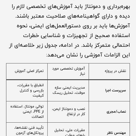
بهره‌برداری و دمونتاژ باید آموزش‌های تخصصی لازم را
دیده و دارای گواهینامه‌های صلاحیت معتبر باشند.
آموزش‌ها باید بر روی دستورالعمل‌های ایمنی، نحوه
استفاده صحیح از تجهیزات و شناسایی خطرات
احتمالی متمرکز باشد. در ادامه، جدول زیر خلاصه‌ای از
این الزامات آموزشی را نشان می‌دهد:
آموزش تخصصی مورد
نقش در پروژه
تمرکز اصلی آموزش
نیاز
انطباق با مقررات،
مدیریت ایمنی سازه
سرپرست اجرا
بازرسی و کنترل
موقت، تحلیل ریسک
کیفیت
توالی مونتاژ، استفاده
نصب و دمونتاژ ایمن،
نصاب/مجری
از PPE، ایمنی
کار در ارتفاع
اتصالات
تأیید فنی نقشه‌ها،
مقررات ملی، تحلیل
مهندس ناظر
پروتکل‌های آزمون
بارهای موقت