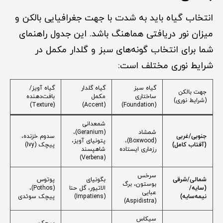
انتخاب گیاه باید به شدت با جهت جغرافیایی بالکن و
میزان نور دریافتی هماهنگ باشد. این جدول راهنمای
شما برای انتخاب گونه‌های سبز و گلدار مکمل در
شرایط نوری مختلف است:
گیاه سبز
گیاه گلدار
گیاه آویز/
جهت بالکن
ساختاری
مکمل
بافت‌دهنده
(شرایط نوری)
(Texture)
(Accent)
(Foundation)
شمعدانی
شمشاد
(Geranium)،
جنوبی/غربی
سدوم خزنده،
(Boxwood)،
پتونیای آویز،
(آفتاب کامل)
پیچک (Ivy)
رزماری ایستاده
شاهپسند
(Verbena)
سرخس
شمالی/شرقی
بگونیای
پوتوس
بوستون، برگ
(سایه/
الاتیور، گل حنا
(Pothos)،
عبایی
نیمه‌سایه)
(Impatiens)
پیچک سوئدی
(Aspidistra)
سیکاس