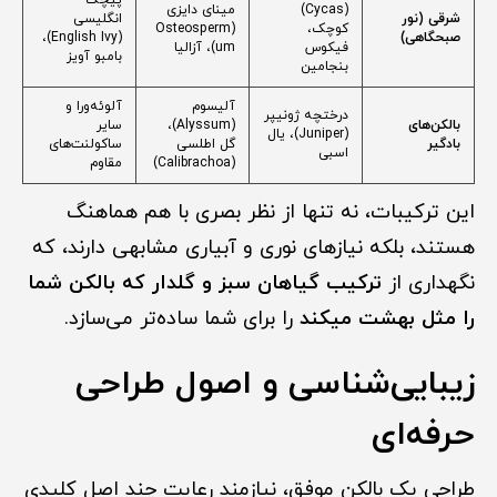
پیچک
(Cycas)
مینای دایزی
شرقی (نور
انگلیسی
کوچک،
(Osteosperm
صبحگاهی)
(English Ivy)،
فیکوس
um)، آزالیا
بامبو آویز
بنجامین
آلیسوم
آلوئه‌ورا و
درختچه ژونیپر
بالکن‌های
(Alyssum)،
سایر
(Juniper)، یال
بادگیر
گل اطلسی
ساکولنت‌های
اسبی
(Calibrachoa)
مقاوم
این ترکیبات، نه تنها از نظر بصری با هم هماهنگ
هستند، بلکه نیازهای نوری و آبیاری مشابهی دارند، که
نگهداری از
ترکیب گیاهان سبز و گلدار که بالکن شما
را مثل بهشت میکند
را برای شما ساده‌تر می‌سازد.
زیبایی‌شناسی و اصول طراحی
حرفه‌ای
طراحی یک بالکن موفق، نیازمند رعایت چند اصل کلیدی