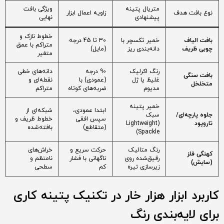
متریال پتینه
ویژگی بافت
نوع بافت هدف
زاویه اعمال ابزار
پیشنهادی
نهایی
خطوط نازک و
بافت الیاف
خمیر تکسچر با
30 تا 45 درجه
متراکم با عمق
چوبی ظریف
دانه‌بندی ریز
(مایل)
متغیر
رنگ اکرلیک
90 درجه
دانه‌های خطی
بافت سنگی
غلیظ یا ژل
(عمودی) با
نقطه‌ای و
متخلخل
مدیوم
ضربه‌های کوتاه
متراکم
خمیر پتینه
ابتدا عمودی،
شبکه‌ای از
جلوه پارچه‌ای/
سبک
سپس افقی
خطوط ظریف و
تاروپود
(Lightweight
(متقاطع)
بافته‌شده
Spackle)
رنگ متالیک
حرکت سریع و
خراش‌های
کهنگی فلز
رقیق‌شده روی
ناگهانی با فشار
نامنظم و
(سایش)
زیرسازی تیره
کم
سطحی
کاربرد ابزار هزار خار در تکنیک پتینه کاری
برای لایه‌بندی رنگ