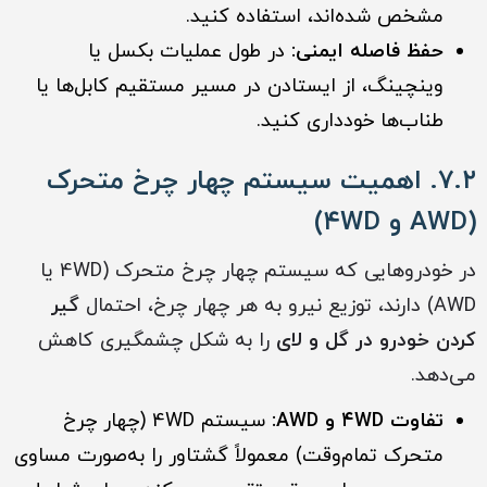
مشخص شده‌اند، استفاده کنید.
حفظ فاصله ایمنی:
در طول عملیات بکسل یا
وینچینگ، از ایستادن در مسیر مستقیم کابل‌ها یا
طناب‌ها خودداری کنید.
۷.۲. اهمیت سیستم چهار چرخ متحرک
(AWD و ۴WD)
در خودروهایی که سیستم چهار چرخ متحرک (4WD یا
AWD) دارند، توزیع نیرو به هر چهار چرخ، احتمال
گیر
کردن خودرو در گل و لای
را به شکل چشمگیری کاهش
می‌دهد.
تفاوت ۴WD و AWD:
سیستم 4WD (چهار چرخ
متحرک تمام‌وقت) معمولاً گشتاور را به‌صورت مساوی