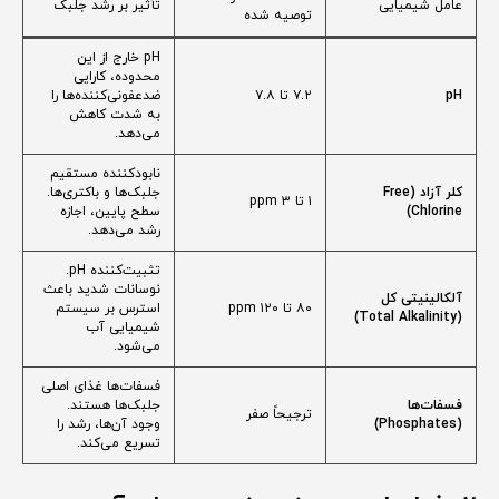
عامل شیمیایی
تأثیر بر رشد جلبک
توصیه شده
pH خارج از این
محدوده، کارایی
pH
۷.۲ تا ۷.۸
ضدعفونی‌کننده‌ها را
به شدت کاهش
می‌دهد.
نابودکننده مستقیم
کلر آزاد (Free
جلبک‌ها و باکتری‌ها.
۱ تا ۳ ppm
Chlorine)
سطح پایین، اجازه
رشد می‌دهد.
تثبیت‌کننده pH.
نوسانات شدید باعث
آلکالینیتی کل
۸۰ تا ۱۲۰ ppm
استرس بر سیستم
(Total Alkalinity)
شیمیایی آب
می‌شود.
فسفات‌ها غذای اصلی
فسفات‌ها
جلبک‌ها هستند.
ترجیحاً صفر
(Phosphates)
وجود آن‌ها، رشد را
تسریع می‌کند.