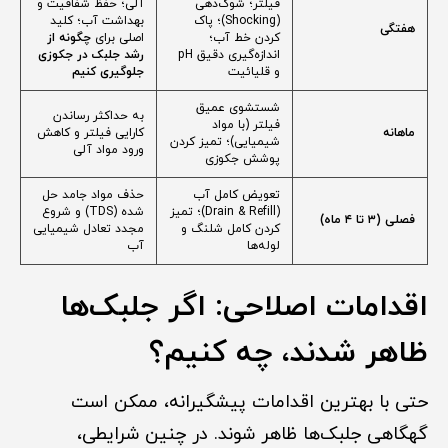
فیلتر؛ شوک‌دهی
آلی؛ حفظ شفافیت و
(Shocking)؛ پاک
بهداشت آب؛ کلید
هفتگی
کردن خط آب؛
اصلی برای
چگونه از
اندازه‌گیری دقیق pH
رشد جلبک در جکوزی
و قلیائیت
جلوگیری کنیم
شستشوی عمیق
به حداکثر رساندن
فیلتر (با مواد
ماهانه
کارایی فیلتر و کاهش
شیمیایی)؛ تمیز کردن
ورود مواد آلی
پوشش جکوزی
تعویض کامل آب
حذف مواد جامد حل
(Drain & Refill)؛ تمیز
شده (TDS) و شروع
فصلی (۳ تا ۴ ماه)
کردن کامل شلنگ و
مجدد تعادل شیمیایی
لوله‌ها
آب
اقدامات اصلاحی: اگر جلبک‌ها
ظاهر شدند، چه کنیم؟
حتی با بهترین اقدامات پیشگیرانه، ممکن است
گهگاهی جلبک‌ها ظاهر شوند. در چنین شرایطی،