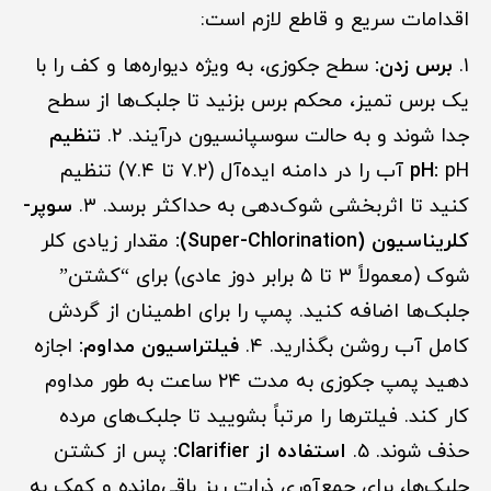
اقدامات سریع و قاطع لازم است:
۱.
برس زدن:
سطح جکوزی، به ویژه دیواره‌ها و کف را با
یک برس تمیز، محکم برس بزنید تا جلبک‌ها از سطح
جدا شوند و به حالت سوسپانسیون درآیند. ۲.
تنظیم
pH:
pH آب را در دامنه ایده‌آل (۷.۲ تا ۷.۴) تنظیم
کنید تا اثربخشی شوک‌دهی به حداکثر برسد. ۳.
سوپر-
کلریناسیون (Super-Chlorination):
مقدار زیادی کلر
شوک (معمولاً ۳ تا ۵ برابر دوز عادی) برای “کشتن”
جلبک‌ها اضافه کنید. پمپ را برای اطمینان از گردش
کامل آب روشن بگذارید. ۴.
فیلتراسیون مداوم:
اجازه
دهید پمپ جکوزی به مدت ۲۴ ساعت به طور مداوم
کار کند. فیلترها را مرتباً بشویید تا جلبک‌های مرده
حذف شوند. ۵.
استفاده از Clarifier:
پس از کشتن
جلبک‌ها، برای جمع‌آوری ذرات ریز باقی‌مانده و کمک به