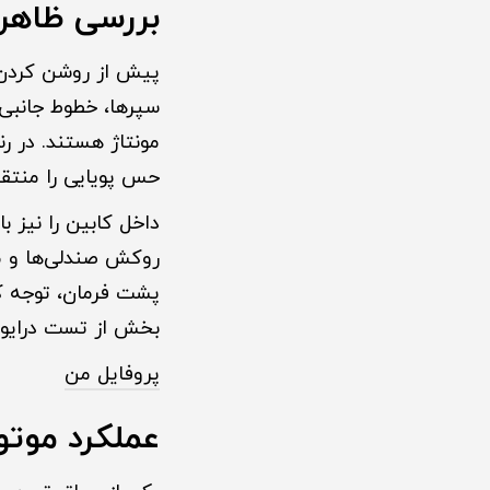
بررسی ظاهر
پیش از روشن کردن خو
سپرها، خطوط جانبی
مونتاژ هستند. در ر
حس پویایی را منتقل
داخل کابین را نیز 
روکش صندلی‌ها و م
پشت فرمان، توجه کن
بخش از تست درایو ن
پروفایل من
عملکرد موتو