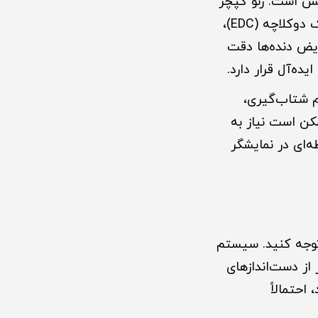
کس است. رنو کپچر
معمولاً با موتور توربوشارژ ۱.۳ لیتری عرضه می‌شود که در کنار گیربکس اتوماتیک دوکلاچه (EDC)،
ویض دنده‌ها دقت
ده‌آل قرار دارد.
م شتاب‌گیری،
کن است نیاز به
ای در نمایشگر
توجه کنید. سیستم
از دست‌اندازهای
احتمالاً