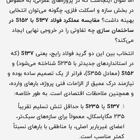
اما سوال اینجاست که در پروژه‌های عمرانی، به خصوص
در بخش سازه و اسکلت فلزی، چگونه می‌توان انتخابی
بهینه داشت؟
مقایسه عملکرد فولاد St37 با St52 در
ساختمان سازی
چه تفاوتی را در خروجی نهایی ایجاد
می‌کند؟
انتخاب بین این دو گرید فولاد رایج، یعنی
St37
(که
در استانداردهای جدیدتر با S235 شناخته می‌شود) و
St52
(معادل S355)، فراتر از یک تصمیم ساده بوده و
نیازمند درک عمیق از الزامات فنی پروژه، بارهای وارده،
و همچنین ملاحظات اقتصادی است. به طور خلاصه:
St37
یا
S235
با حداقل تنش تسلیم تقریباً
235 مگاپاسکال، معمولاً برای سازه‌های سبک‌تر،
اعضای غیرباربر اصلی، یا مناطقی با بارهای نسبتاً
کمتر مناسب است.