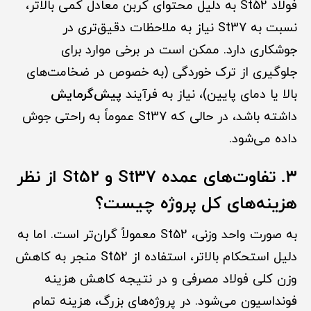
فولاد St52 به دلیل محتوای کربن معادل کمی بالاتر،
نسبت به St37 نیاز به ملاحظات دقیق‌تری در
جوشکاری دارد. ممکن است در برخی موارد برای
جلوگیری از ترک خوردگی (به خصوص در ضخامت‌های
بالا یا دمای پایین)، نیاز به فرآیند
پیش‌گرمایش
داشته باشد، در حالی که St37 عموماً به راحتی جوش
داده می‌شود.
۳. تفاوت‌های عمده St37 و St52 از نظر
هزینه‌های کل پروژه چیست؟
به صورت واحد وزنی، St52 معمولاً گران‌تر است. اما به
دلیل استحکام بالاتر، استفاده از St52 منجر به کاهش
وزن کلی فولاد مصرفی و در نتیجه کاهش هزینه
فونداسیون می‌شود. در پروژه‌های بزرگ، هزینه تمام