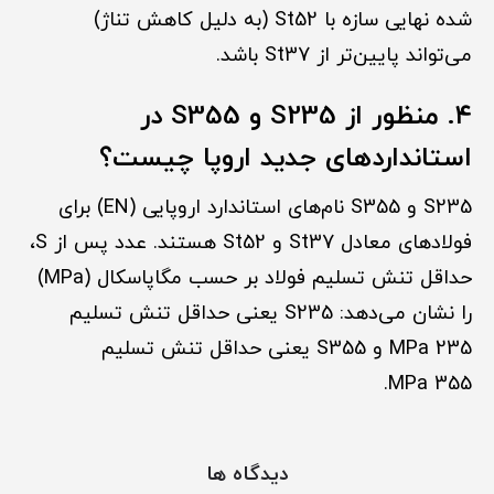
شده نهایی سازه با St52 (به دلیل کاهش تناژ)
می‌تواند پایین‌تر از St37 باشد.
۴. منظور از S235 و S355 در
استانداردهای جدید اروپا چیست؟
S235 و S355 نام‌های استاندارد اروپایی (EN) برای
فولادهای معادل St37 و St52 هستند. عدد پس از S،
حداقل تنش تسلیم فولاد بر حسب مگاپاسکال (MPa)
را نشان می‌دهد: S235 یعنی حداقل تنش تسلیم
235 MPa و S355 یعنی حداقل تنش تسلیم
355 MPa.
دیدگاه ها