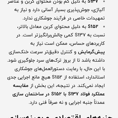
St37
به دلیل کم بودن محتوای کربن و عناصر
آلیاژی، جوش‌پذیری بسیار آسانی دارد و نیاز به
تمهیدات خاصی در فرآیند جوشکاری ندارد.
St52
به دلیل محتوای کربن معادل بالاتر،
نسبت به St37 کمی چالش‌برانگیزتر است. در
کاربردهای حساس، ممکن است نیاز به
پیش‌گرمایش
و کنترل دقیق‌تر سرعت خنک‌سازی
داشته باشد تا از بروز ترک‌های سرد جلوگیری شود.
با این حال، با رعایت دستورالعمل‌های جوشکاری
استاندارد، استفا
د
ه از St52 هیچ مانع اجرایی جدی
ایجاد نمی‌کند. در نتیجه، این بخش از
مقایسه
عملکرد فولاد St37 با St52 در ساختمان سازی
عمدتاً جنبه اجرایی و نه صرفاً فنی دارد.