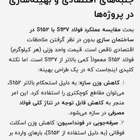
جنبه‌های اقتصادی و بهینه‌سازی
در پروژه‌ها
بحث
مقایسه عملکرد فولاد St37 با St52 در
ساختمان سازی
بدون در نظر گرفتن ملاحظات
اقتصادی ناقص است. قیمت واحد وزنی (هر کیلوگرم)
فولاد St52 معمولاً کمی بالاتر از St37 است. اما نکته
کلیدی اینجاست که در یک طراحی بهینه:
کاهش وزن سازه:
به دلیل استحکام بالاتر St52،
می‌توان مقاطع کوچکتری را استفاده کرد. این امر
منجر به
کاهش قابل توجه در تناژ کلی فولاد
مصرفی
در سازه می‌شود.
صرفه‌جویی در فونداسیون:
کاهش وزن اسکلت
فوقانی (به دلیل استفاده از St52)، بارهای وارده بر