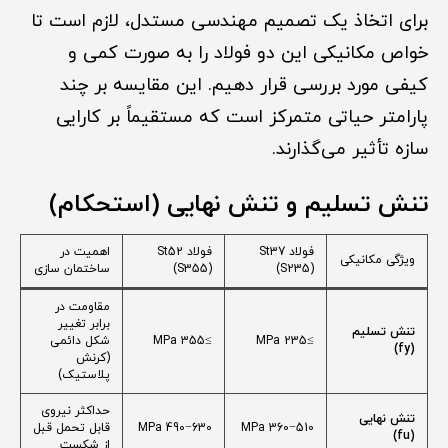
برای اتخاذ یک تصمیم مهندسی مستدل، لازم است تا
خواص مکانیکی این دو فولاد را به صورت کمی و
کیفی مورد بررسی قرار دهیم. این مقایسه بر چند
پارامتر حیاتی متمرکز است که مستقیماً بر کارایی
سازه تأثیر می‌گذارند.
تنش تسلیم و تنش نهایی (استحکام)
فولاد St37
فولاد St52
اهمیت در
ویژگی مکانیکی
(S235)
(S355)
ساختمان سازی
مقاومت در
برابر تغییر
تنش تسلیم
≥235 MPa
≥355 MPa
شکل دائمی
(fy​)
(کرنش
پلاستیک)
حداکثر نیروی
تنش نهایی
360−510 MPa
490−630 MPa
قابل تحمل قبل
(fu​)
از شکست