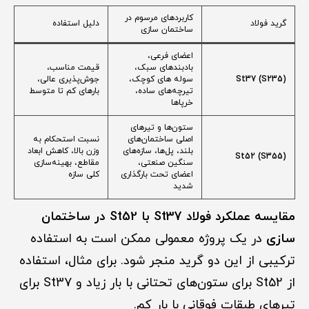
کاربردهای مرسوم در
گرید فولاد
دلیل استفاده
ساختمان سازی
اعضای فرعی،
بادبندهای سبک،
قیمت مناسب،
St37 (S235)
سوله های کوچک،
جوش‌پذیری عالی،
تیرچه‌های ساده،
بارهای کم تا متوسط
خرپاها
ستون‌ها و تیرهای
اصلی ساختمان‌های
نسبت استحکام به
بلند، پل‌ها، سازه‌های
وزن بالا، کاهش ابعاد
St52 (S355)
سنگین صنعتی،
مقاطع، بهینه‌سازی
اعضای تحت بارگذاری
کلی سازه
شدید
مقایسه عملکرد فولاد St37 با St52 در ساختمان
سازی
در یک پروژه معمولی ممکن است به استفاده
ترکیبی از این دو گرید منجر شود. برای مثال، استفاده
از St52 برای ستون‌های تحتانی با بار زیاد و St37 برای
تیرهای طبقات فوقانی با بار کم.