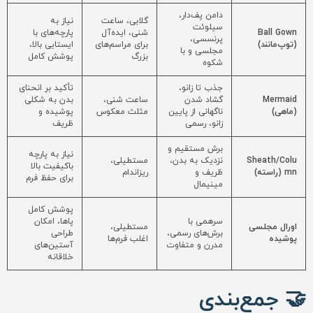
دامن پف‌دار،
گلابی، ساعت
نیاز به
سیلوئت
Ball Gown
شنی، ایده‌آل
پارچه‌های با
پرنسسی،
(توپ‌مانند)
برای مراسم‌های
ایستایی بالا،
مجلسی و با
بزرگ
پوشش کامل
شکوه
جذب تا زانو،
تأکید بر انحنای
Mermaid
گشاد شدن
ساعت شنی،
بدن به شکلی
(ماهی)
ناگهانی از پایین
مثلث معکوس
پوشیده و
زانو، رسمی
ظریف
برش مستقیم و
نیاز به پارچه
Sheath/Colu
نزدیک به بدن،
مستطیلی،
باکیفیت بالا
mn (راسته)
ظریف و
ریزاندام
برای حفظ فرم
مینیمال
پوشش کامل
سرهمی با
پاها، امکان
اورال مجلسی
مستطیلی،
برش‌های رسمی،
طراحی
پوشیده
اغلب فرم‌ها
مدرن و متفاوت
آستین‌های
خلاقانه
🤝 جمع‌بندی