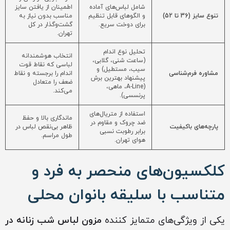
شامل لباس‌های آماده
اطمینان از یافتن سایز
تنوع سایز (36 تا 52)
و الگوهای قابل تنظیم
مناسب بدون نیاز به
برای دوخت سریع.
گشت‌وگذار در کل
تهران.
تحلیل نوع اندام
انتخاب هوشمندانه
(ساعت شنی، گلابی،
لباسی که نقاط قوت
سیب، مستطیل) و
مشاوره فرم‌شناسی
اندام را برجسته و نقاط
پیشنهاد بهترین برش
ضعف را متعادل
(A-Line، ماهی،
می‌کند.
پرنسسی).
استفاده از متریال‌های
ماندگاری بالا و حفظ
ضد چروک و مقاوم در
پارچه‌های باکیفیت
ظاهر بی‌نقص لباس در
برابر رطوبت نسبی
طول مراسم.
هوای تهران.
کلکسیون‌های منحصر به فرد و
متناسب با سلیقه بانوان محلی
یکی از ویژگی‌های متمایز کننده
مزون لباس شب زنانه در