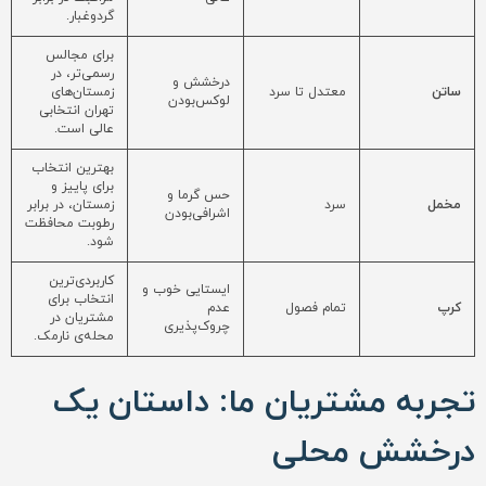
گردوغبار.
برای مجالس
رسمی‌تر، در
درخشش و
ساتن
معتدل تا سرد
زمستان‌های
لوکس‌بودن
تهران انتخابی
عالی است.
بهترین انتخاب
برای پاییز و
حس گرما و
مخمل
سرد
زمستان، در برابر
اشرافی‌بودن
رطوبت محافظت
شود.
کاربردی‌ترین
ایستایی خوب و
انتخاب برای
کرپ
تمام فصول
عدم
مشتریان در
چروک‌پذیری
محله‌ی نارمک.
تجربه مشتریان ما: داستان یک
درخشش محلی