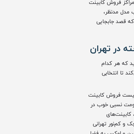
مراکز فروش کابینت
ب مدل مدنظر،
که قصد جابجایی
 در تهران
د که هر کدام
ند تا انتخابی
ه‌ها در لیست فروش کابینت
اومت نسبی خوب در
، کابینت‌های
ک و کم‌نور تهرانی
درن و لوکس به فضا