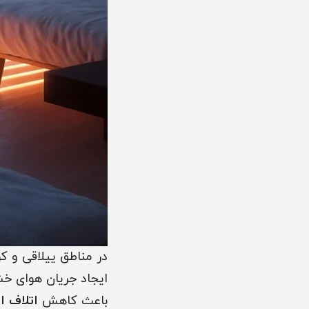
در مناطق ییلاقی و ک
ایجاد جریان هوای خ
باعث کاهش
اتلاف ا