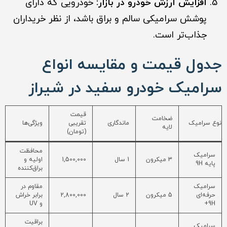
افزایش ارزش خودرو در بازار:
خودرویی که دارای
پوشش سرامیکی سالم و براق باشد، از نظر خریداران
جذاب‌تر است.
جدول قیمت و مقایسه انواع
سرامیک خودرو سفید در شیراز
قیمت
ضخامت
نوع سرامیک
ماندگاری
تقریبی
ویژگی‌ها
لایه
(تومان)
محافظت
سرامیک
3 میکرون
1 سال
1,500,000
اولیه و
پایه 9H
براق‌کننده
سرامیک
مقاوم در
حرفه‌ای
5 میکرون
2 سال
2,800,000
برابر خراش
9H+
و UV
براقیت
سرامیک