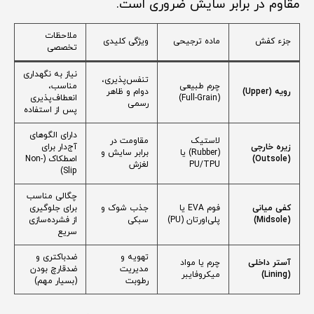
مقاوم در برابر سایش ضروری است.
ملاحظات
جزء کفش
ماده ترجیحی
ویژگی کلیدی
تخصصی
نیاز به نگهداری
تنفس‌پذیری،
چرم طبیعی
مناسب،
رویه (Upper)
دوام و ظاهر
(Full-Grain)
انعطاف‌پذیری
رسمی
پس از استفاده
دارای الگوهای
لاستیک
مقاومت در
زیره خارجی
آج‌دار برای
(Rubber) یا
برابر سایش و
(Outsole)
اصطکاک (Non-
PU/TPU
لغزش
Slip)
چگالی مناسب
کفی میانی
فوم EVA یا
جذب شوک و
برای جلوگیری
(Midsole)
پلی‌اورتان (PU)
سبکی
از فشرده‌سازی
سریع
تهویه و
ضدباکتری و
آستر داخلی
چرم یا مواد
مدیریت
ضدقارچ بودن
(Lining)
میکروفایبر
رطوبت
(بسیار مهم)