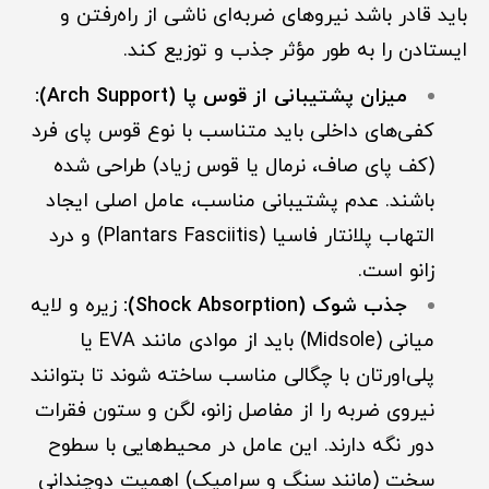
باید قادر باشد نیروهای ضربه‌ای ناشی از راه‌رفتن و
ایستادن را به طور مؤثر جذب و توزیع کند.
میزان پشتیبانی از قوس پا (Arch Support):
کفی‌های داخلی باید متناسب با نوع قوس پای فرد
(کف پای صاف، نرمال یا قوس زیاد) طراحی شده
باشند. عدم پشتیبانی مناسب، عامل اصلی ایجاد
التهاب پلانتار فاسیا (Plantars Fasciitis) و درد
زانو است.
جذب شوک (Shock Absorption):
زیره و لایه
میانی (Midsole) باید از موادی مانند EVA یا
پلی‌اورتان با چگالی مناسب ساخته شوند تا بتوانند
نیروی ضربه را از مفاصل زانو، لگن و ستون فقرات
دور نگه دارند. این عامل در محیط‌هایی با سطوح
سخت (مانند سنگ و سرامیک) اهمیت دوچندانی