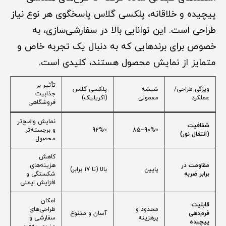
پیچیده و خلاقانه، پلکسی گلاس پاسخگوی هر نوع نیاز
طراحی است. این توانایی بالا در سفارشی‌سازی، به
خصوص برای برندهایی که به دنبال یک تجربه خاص و
متمایز از نمایش محصول هستند، کلیدی است.
تأثیر بر
ویژگی طراحی/
شیشه
پلکسی گلاس
جذابیت
عملکرد
معمولی
(اکریلیک)
فروشگاهی
نمایش واضح‌تر
شفافیت
≈85−90%
≈92%
و برجسته‌تر
(انتقال نور)
محصول
کاهش
مقاومت در
هزینه‌های
پایین
بالا (تا 17 برابر)
برابر ضربه
شکستگی و
افزایش ایمنی
امکان
قابلیت
محدود و
طراحی‌های
فرم‌دهی
آسان و متنوع
پرهزینه
سفارشی و
پیچیده