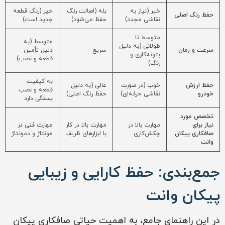
خیر (نیاز به
بله (اصالت رنگ
خیر (رنگ قطعه
حفظ رنگ اصلی
نقاشی مجدد)
حفظ می‌شود)
جدید است)
متوسط تا
متوسط (به
طولانی (به دلیل
سرعت و زمان
سریع
دلیل تأمین
بتونه‌کاری و
قطعه و نصب)
رنگ)
به کیفیت
حفظ ارزش
خوب (در صورت
عالی (به دلیل
قطعه و نصب
خودرو
نقاشی حرفه‌ای)
حفظ رنگ اصلی)
بستگی دارد
تخصص مورد
نیاز برای
مهارت بالا در
مهارت بالا در کار
مهارت فنی در
صافکاری پیکان
چکش‌کاری
با ابزارهای ظریف
مونتاژ و دمونتاژ
وانت
جمع‌بندی: حفظ کارایی و زیبایی
پیکان وانت
در این راهنمای جامع، به اهمیت حیاتی صافکاری پیکان