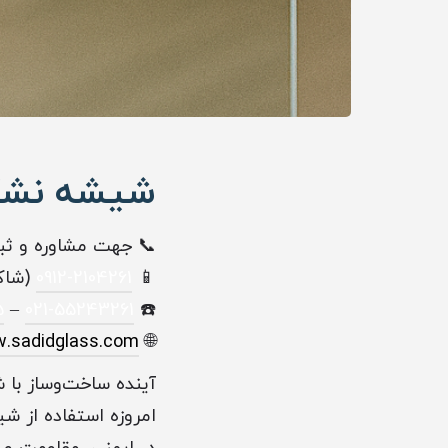
شیشه نشکن
📞 جهت مشاوره و ثب
📱
0912-2104261
(شاک
5
–
021-55243261
☎️
.sadidglass.com
🌐
آینده‌ ساخت‌وساز با
امروزه استفاده از ش