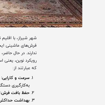
شهر شیراز، با اقلیم 
فرش‌های ماشینی ایجا
ندارند. در حال حاضر
رویکرد نوین، یعنی ا
که عبارتند از:
سرعت و کارایی:
ک
به‌کارگیری دستگا
حفظ بافت فرش:
ک
بهداشت حداکثری