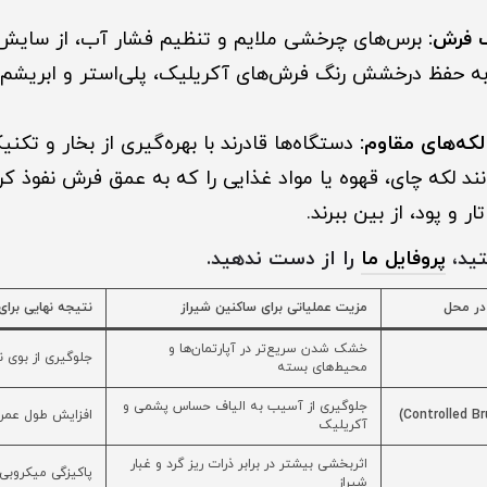
ف فرش:
برس‌های چرخشی ملایم و تنظیم فشار آب، از سایش ب
به حفظ درخشش رنگ فرش‌های آکریلیک، پلی‌استر و ابریش
که‌های مقاوم:
دستگاه‌ها قادرند با بهره‌گیری از بخار و تک
د لکه چای، قهوه یا مواد غذایی را که به عمق فرش نفوذ کرده
ر و پود، از بین ببرند.
تید،
پروفایل ما
را از دست ندهید.
ر محل
مزیت عملیاتی برای ساکنین شیراز
نتیجه نهایی برا
خشک شدن سریع‌تر در آپارتمان‌ها و
جلوگیری از بوی ن
محیط‌های بسته
جلوگیری از آسیب به الیاف حساس پشمی و
افزایش طول عمر
آکریلیک
اثربخشی بیشتر در برابر ذرات ریز گرد و غبار
پاکیزگی میکروبی 
شیراز