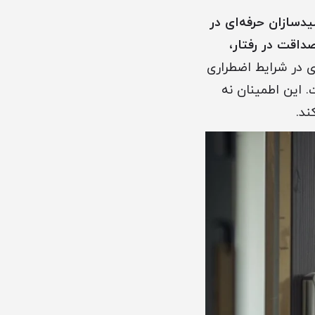
دسازان حرفه‌ای در
صداقت در رفتار،
 در شرایط اضطراری
 این اطمینان نه
ند.