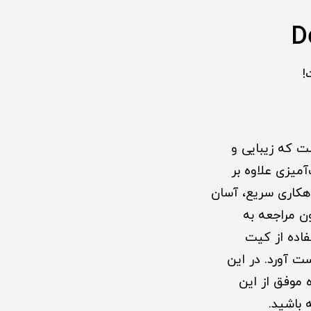
!
ت که زیبایی و
میزی علاوه بر
ا، زمان زیادی نیز می‌طلبد. رفع فرورفتگی خودرو با کیت DentMaster راهکاری سریع، آسان
ن مراجعه به
فاده از کیت
دست آورد. در این
 موفق از این
 باشید.