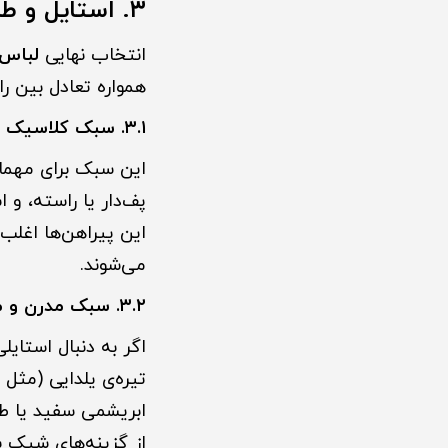
۳. استایل و طراحی: از کلاسیک تا مدرن
انتخاب نهایی
لباس 
همواره تعادل بین 
۳.۱. سبک کلاسیک و رسمی (Formal Look)
این سبک برای مهمان
پف‌دار یا راسته، و 
این پیراهن‌ها اغلب
می‌شوند.
۳.۲. سبک مدرن و مینیمال (Minimal Chic)
اگر به دنبال استای
تیره‌ی یلدایی (مثل 
ابریشمی سفید یا طل
از گزینه‌های شیک ب