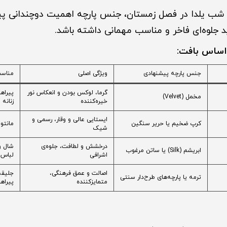
ی شب یلدا در فصل زمستان، جنس پارچه اهمیت دوچندانی پیدا
ید جلوه‌ای فاخر و مناسب مهمانی داشته باشد.
جنس پارچه پیشنهادی
ویژگی اصلی
مناسب
گرما، لوکس بودن و انعکاس نور
پیراه
مخمل (Velvet)
خیره‌کننده
زنانه
ایستایی عالی و وقار، رسمی و
کرپ ضخیم یا حریر سنگین
مانتو
شیک
درخشش و لطافت، جلوه‌ی
شال و
ابریشم (Silk) یا ساتن مرغوب
اشرافی
لباس
اصالت و عمق فرهنگی،
جلیقه
ترمه یا پارچه‌های طرح‌دار سنتی
متمایزکننده
پیراه