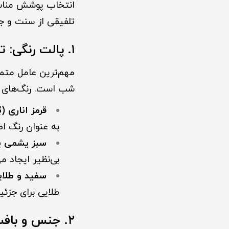
انتخاب پوشش مناس
تلفیقی از سنت و ج
۱. پالت رنگی: تجلی رنگ‌های یلدایی
مهم‌ترین عامل متما
شب است. رنگ‌های ا
قرمز اناری (ب
به عنوان رنگ اص
سبز یشمی یا
بی‌نظیر ایجاد می
سفید و طلایی
طلایی برای جزئی
۲. جنس و بافت پارچه: گرما و شکوه در کنار هم