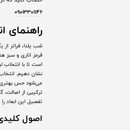
انتخاب کنید که در 
09013301146
راهنمای ا
شب یلدا، فراتر از 
قرمز اناری و سبز ه
است تا با انتخاب ل
نشان دهیم. انتخاب 
می‌شود حس بهتری ن
ترکیبی از اصالت، گر
تفصیل این ابعاد را 
اصول کلیدی 