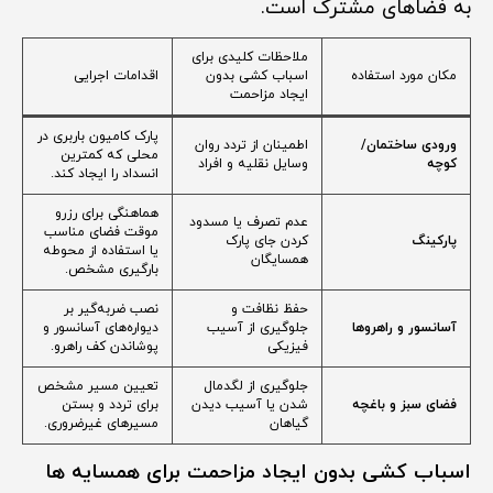
به فضاهای مشترک است.
ملاحظات کلیدی برای
مکان مورد استفاده
اسباب کشی بدون
اقدامات اجرایی
ایجاد مزاحمت
پارک کامیون باربری در
ورودی ساختمان/
اطمینان از تردد روان
محلی که کمترین
کوچه
وسایل نقلیه و افراد
انسداد را ایجاد کند.
هماهنگی برای رزرو
عدم تصرف یا مسدود
موقت فضای مناسب
پارکینگ
کردن جای پارک
یا استفاده از محوطه
همسایگان
بارگیری مشخص.
حفظ نظافت و
نصب ضربه‌گیر بر
آسانسور و راهروها
جلوگیری از آسیب
دیواره‌های آسانسور و
فیزیکی
پوشاندن کف راهرو.
جلوگیری از لگدمال
تعیین مسیر مشخص
فضای سبز و باغچه
شدن یا آسیب دیدن
برای تردد و بستن
گیاهان
مسیرهای غیرضروری.
اسباب کشی بدون ایجاد مزاحمت برای همسایه ها