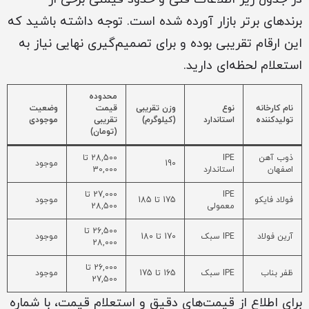
برندهای برتر بازار آورده شده است. توجه داشته باشید که
این ارقام تقریبی بوده و برای تصمیم‌گیری نهایی نیاز به
استعلام لحظه‌ای دارید.
محدوده
نام کارخانه
نوع
وزن تقریبی
قیمت
وضعیت
تولیدکننده
استاندارد
(کیلوگرم)
تقریبی
موجودی
(تومان)
ذوب آهن
IPE
28,500 تا
190
موجود
اصفهان
استاندارد
30,000
IPE
27,000 تا
فولاد فایکو
175 تا 185
موجود
معمولی
28,500
26,500 تا
آرین فولاد
IPE سبک
170 تا 180
موجود
28,000
26,000 تا
ظفر بناب
IPE سبک
165 تا 175
موجود
27,500
برای اطلاع از قیمت‌های دقیق و استعلام قیمت، با شماره