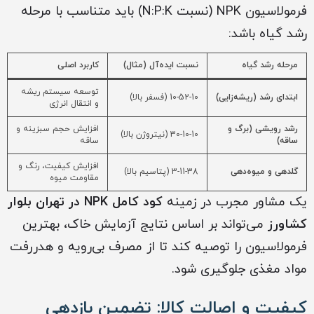
فرمولاسیون NPK (نسبت N:P:K) باید متناسب با مرحله
رشد گیاه باشد:
مرحله رشد گیاه
نسبت ایده‌آل (مثال)
کاربرد اصلی
توسعه سیستم ریشه
ابتدای رشد (ریشه‌زایی)
10-52-10 (فسفر بالا)
و انتقال انرژی
رشد رویشی (برگ و
افزایش حجم سبزینه و
30-10-10 (نیتروژن بالا)
ساقه)
ساقه
افزایش کیفیت، رنگ و
گلدهی و میوه‌دهی
3-11-38 (پتاسیم بالا)
مقاومت میوه
یک مشاور مجرب در زمینه
کود کامل NPK در تهران بلوار
کشاورز
می‌تواند بر اساس نتایج آزمایش خاک، بهترین
فرمولاسیون را توصیه کند تا از مصرف بی‌رویه و هدررفت
مواد مغذی جلوگیری شود.
کیفیت و اصالت کالا: تضمین بازدهی