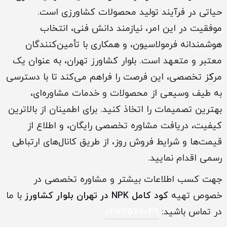
حیاتی در فرآیند تولید محصولات کشاورزی است.
موفقیت در این امر، نیازمند دانش فنی، انتخاب
هوشمندانه فرمولاسیون، و همکاری با تأمین‌کنندگان
معتبر و متعهد است. بلوار کشاورز تهران، به عنوان یک
مر
ک
ز تخصصی، این فرصت را فراهم می‌کند تا با دسترسی
به طیف وسیعی از محصولات و خدمات مشاوره‌ای،
بهترین تصمیمات را اتخاذ کنید. برای اطمینان از بالاترین
کیفیت، دریافت مشاوره تخصصی رایگان، و اطلاع از
قیمت‌ها و شرایط فروش روز، از طریق کانال‌های ارتباطی
رسمی اقدام نمایید.
جهت کسب اطلاعات بیشتر و مشاوره تخصصی در
خصوص تهیه
کود کامل NPK در تهران بلوار کشاورز
با ما
در تماس باشید:
02122579049