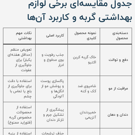
جدول مقایسه‌ای برخی لوازم
بهداشتی گربه و کاربرد آن‌ها
دسته‌بندی
نمونه محصول
نکات مهم
کاربرد اصلی
محصول
کلیدی
بهداشتی
تعویض منظم
جذب رطوبت و
(حداقل هفته‌ای
خاک گربه کربن
دفع و توالت
بوی مدفوع و
یکبار) برای
اکتیو
ادرار
جلوگیری از
عفونت
پاکسازی پوست
استفاده با دقت
شامپوی ضد
و پوشش مو از
برای جلوگیری از
مراقبت از مو
کک و کنه
انگل‌ها و
بلع یا تماس با
آلودگی
چشم
استفاده از
پیشگیری از
خمیردندان
محصولات
دندان و دهان
تشکیل جرم و
آنزیمی
مخصوص گربه
تارتار دندان
(فلوراید ممنوع)
حذف ترشحات
استفاده از پنبه