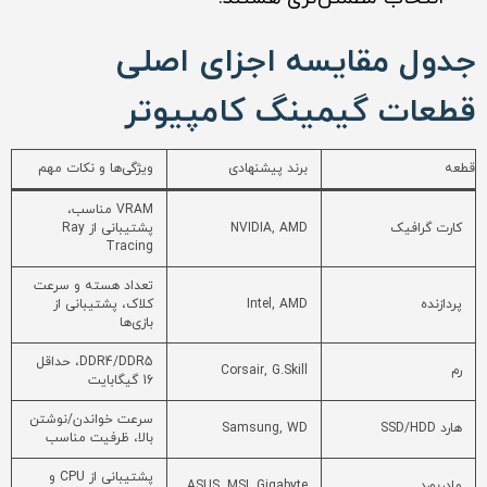
جدول مقایسه اجزای اصلی
قطعات گیمینگ کامپیوتر
قطعه
برند پیشنهادی
ویژگی‌ها و نکات مهم
VRAM مناسب،
کارت گرافیک
NVIDIA, AMD
پشتیبانی از Ray
Tracing
تعداد هسته و سرعت
پردازنده
Intel, AMD
کلاک، پشتیبانی از
بازی‌ها
DDR4/DDR5، حداقل
رم
Corsair, G.Skill
16 گیگابایت
سرعت خواندن/نوشتن
هارد SSD/HDD
Samsung, WD
بالا، ظرفیت مناسب
پشتیبانی از CPU و
مادربورد
ASUS, MSI, Gigabyte