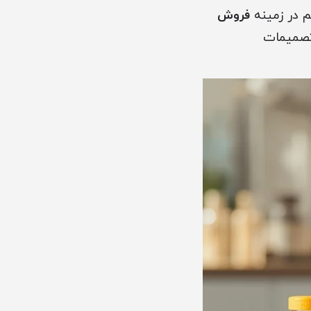
م در زمینه
فروش
 تصمیمات