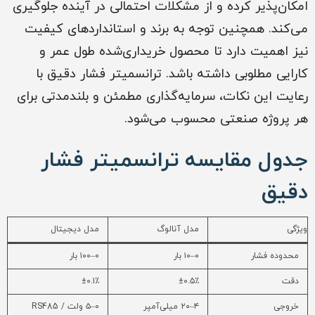
امکان‌پذیر کرده و از مشکلات احتمالی در آینده جلوگیری
می‌کند. همچنین توجه به برند و استانداردهای کیفیت
نیز اهمیت دارد تا محصول خریداری‌شده طول عمر و
کارایی مطلوبی داشته باشد. ترانسمیتر فشار دقیق با
رعایت این نکات، سرمایه‌گذاری مطمئن و بلندمدتی برای
هر پروژه صنعتی محسوب می‌شود.
جدول مقایسه ترانسمیتر فشار
دقیق
ویژگی
مدل آنالوگ
مدل دیجیتال
محدوده فشار
۰–۱۰ بار
۰–۱۰۰ بار
دقت
±۰.۵٪
±۰.۱٪
خروجی
۴–۲۰ میلی‌آمپر
۰–۵ ولت / RS485