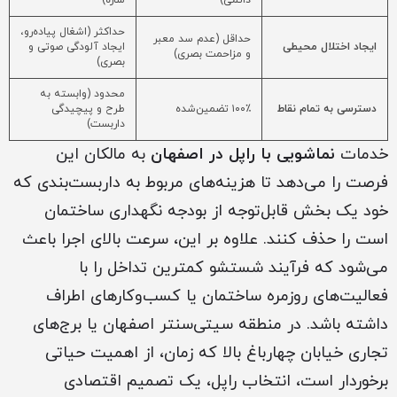
دائمی)
سازه)
حداکثر (اشغال پیاده‌رو،
حداقل (عدم سد معبر
ایجاد اختلال محیطی
ایجاد آلودگی صوتی و
و مزاحمت بصری)
بصری)
محدود (وابسته به
دسترسی به تمام نقاط
۱۰۰٪ تضمین‌شده
طرح و پیچیدگی
داربست)
خدمات
نماشویی با راپل در اصفهان
به مالکان این
فرصت را می‌دهد تا هزینه‌های مربوط به داربست‌بندی که
خود یک بخش قابل‌توجه از بودجه نگهداری ساختمان
است را حذف کنند. علاوه بر این، سرعت بالای اجرا باعث
می‌شود که فرآیند شستشو کمترین تداخل را با
فعالیت‌های روزمره ساختمان یا کسب‌وکارهای اطراف
داشته باشد. در منطقه سیتی‌سنتر اصفهان یا برج‌های
تجاری خیابان چهارباغ بالا که زمان، از اهمیت حیاتی
برخوردار است، انتخاب راپل، یک تصمیم اقتصادی