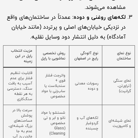
مشاهده می‌شوند.
لکه‌های روغنی و دوده:
عمدتاً در ساختمان‌های واقع
در نزدیکی خیابان‌های اصلی و پرتردد (مانند خیابان
آمادگاه) به دلیل انتشار دود وسایل نقلیه.
مزیت انتخاب
نوع نمای
نوع آلودگی
روش تخصصی
راپل در این
ساختمان
رایج در اصفهان
نماشویی با راپل
زمینه
قابلیت تنظیم
واترجت فشار
فشار برای عدم
نمای سنگی
قوی +
رسوبات معدنی
آسیب به بافت
(تراورتن،
سندبلاست یا
و دوده
سنگ، دسترسی
گرانیت)
ساب‌زنی با مواد
به هر نقطه
مخصوص
سنگ‌کاری
سرعت بالا در
شستشو با مواد
پوشش
لکه‌های آب و
نانو و ابر و تی
نمای شیشه‌ای
مساحت‌های
گردوغبار
مخصوص
و کامپوزیت
بزرگ شیشه‌ای،
چسبنده
(Glass
عدم به جا
Cleaning)
ماندن رد آب