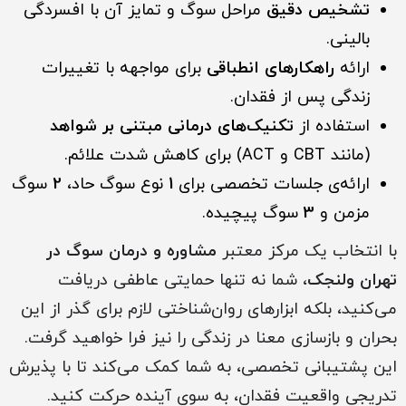
تشخیص دقیق
مراحل سوگ و تمایز آن با افسردگی
بالینی.
ارائه
راهکارهای انطباقی
برای مواجهه با تغییرات
زندگی پس از فقدان.
استفاده از
تکنیک‌های درمانی مبتنی بر شواهد
(مانند CBT و ACT) برای کاهش شدت علائم.
ارائه‌ی جلسات تخصصی برای
1
نوع سوگ حاد،
2
سوگ
مزمن و
3
سوگ پیچیده.
با انتخاب یک مرکز معتبر
مشاوره و درمان سوگ در
تهران ولنجک
، شما نه تنها حمایتی عاطفی دریافت
می‌کنید، بلکه ابزارهای روان‌شناختی لازم برای گذر از این
بحران و بازسازی معنا در زندگی را نیز فرا خواهید گرفت.
این پشتیبانی تخصصی، به شما کمک می‌کند تا با پذیرش
تدریجی واقعیت فقدان، به سوی آینده حرکت کنید.