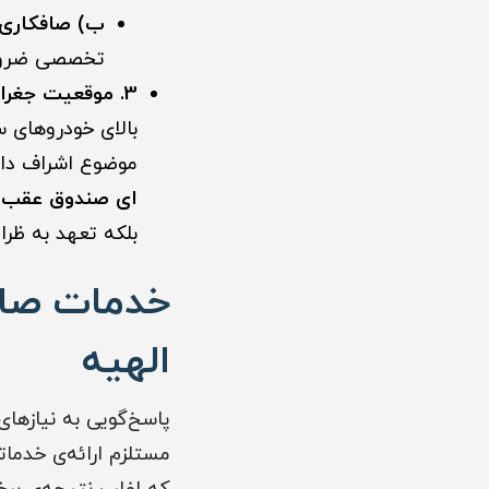
ب) صافکاری ب
تخصصی ضرور
3. موقعیت جغرافیایی و شرایط منطقه:
موضوع اشراف داش
ای صندوق عقب در
بلکه تعهد به ظرا
خدمات صاف
الهیه
پاسخ‌گویی به نیازهای
مستلزم ارائه‌ی خدما