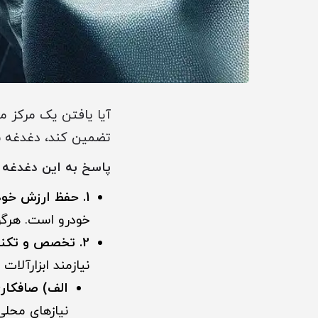
آیا یافتن یک مرکز م
تضمین کند، دغدغه
پاسخ به این دغدغه
1. حفظ ارزش خودرو:
خودرو است. هرگو
2. تخصص و تکنولوژی مورد نیاز:
نیازمند ابزارآلا
الف) صافکاری ب
نیازهای محلی