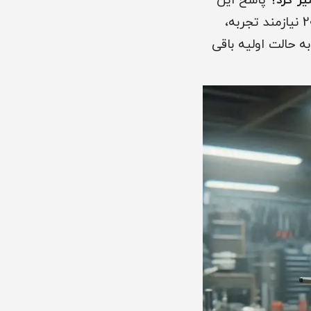
پاسخ این
سوال در انتخاب یک مرکز تخصصی تعمیر گیربکس است. تعمیر گیربکس پژو 206 نیازمند تجربه،
ه حالت اولیه باقی