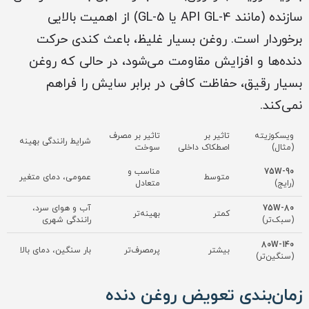
سازنده (مانند API GL-4 یا GL-5) از اهمیت بالایی
برخوردار است. روغن بسیار غلیظ، باعث کندی حرکت
دنده‌ها و افزایش مقاومت می‌شود، در حالی که روغن
بسیار رقیق، حفاظت کافی در برابر سایش را فراهم
نمی‌کند.
ویسکوزیته
تاثیر بر
تاثیر بر مصرف
شرایط رانندگی بهینه
(مثال)
اصطکاک داخلی
سوخت
75W-90
مناسب و
متوسط
عمومی، دمای متغیر
(رایج)
متعادل
75W-80
آب و هوای سرد،
کمتر
بهینه‌تر
(سبک‌تر)
رانندگی شهری
80W-140
بیشتر
پرمصرف‌تر
بار سنگین، دمای بالا
(سنگین‌تر)
زمان‌بندی تعویض روغن دنده