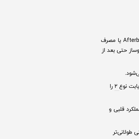
تمرینات HIIT نه تنها باعث سوزاندن کالری در طول تمرین می‌شوند، بلکه اثر Afterburn یا مصرف
سوخت‌وساز حتی بعد از
شود.
۲
را
لکرد قلبی و
 معادل تمرینات سنتی طولانی‌تر