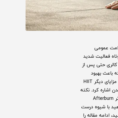
 سلامت عمومی
High-Inte، شامل دوره‌های کوتاه فعالیت شدید
کالری حتی پس از
ه باعث بهبود
عملکرد قلبی-عروقی، افزایش قدرت عضلانی و انعطاف‌پذیری بدن نیز می‌شوند. از مزایای دیگر HIIT
ن اشاره کرد. نکته
جالب این است که بدن پس از انجام HIIT همچنان کالری می‌سوزاند که به آن اثر Afterburn
هید با شیوه درست
، ادامه مقاله را