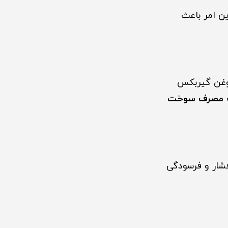
ین امر باعث
 روغن گیربکس
ه
مصرف سوخت
شار و فرسودگی