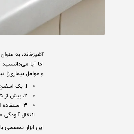
آشپزخانه، به عنوان
اما آیا می‌دانستید ک
و عوامل بیماری‌زا 
1.
یک اسفنج مع
2.
بیش از 75% اسفنج‌های آشپزخانه آلوده به باکتری‌های کلیفرم (مانند سالمونلا) هستند.
3.
استفاده ا
انتقال آلودگی 
این ابزار تخصصی با 