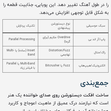
را در طول آهنگ تغییر دهد. این پویایی، جذابیت قطعه را
به شکل قابل توجهی افزایش می‌دهد.
نوع دیستورشن
سبک موسیقی
تکنیک پردازش
پیشنهادی
Overdrive ملایم (برای
پاپ/آر اند بی
Parallel Processing
گرما)
Distortion/Fuzz
Insert (ساده) یا Multi-
راک/متال
تهاجمی
Band
Multi-Band یا Parallel
الکترونیک/هیپ‌هاپ
Fuzz یا Bitcrusher
با فیلتر زیاد
جمع‌بندی
ساخت افکت دیستورشن روی صدای خواننده
یک هنر
است که نیازمند درک عمیق از ماهیت اعوجاج و کاربرد